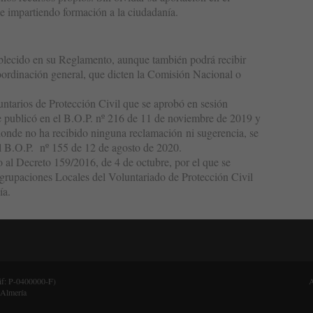
e impartiendo formación a la ciudadanía.
ablecido en su Reglamento, aunque también podrá recibir
 coordinación general, que dicten la Comisión Nacional o
tarios de Protección Civil que se aprobó en sesión
se publicó en el B.O.P. nº 216 de 11 de noviembre de 2019 y
donde no ha recibido ninguna reclamación ni sugerencia, se
l B.O.P. nº 155 de 12 de agosto de 2020.
al Decreto 159/2016, de 4 de octubre, por el que se
grupaciones Locales del Voluntariado de Protección Civil
ía.
Cif: P-0400000-F)
A
 Almería