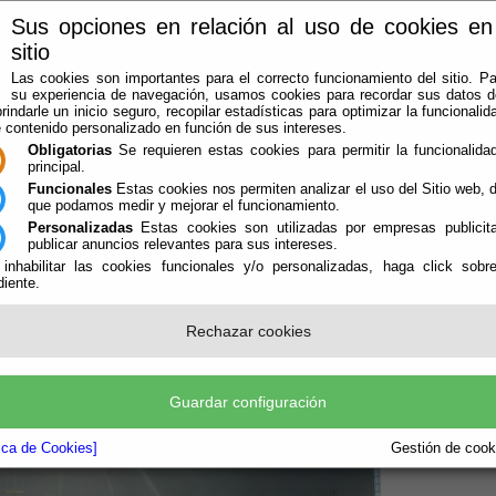
Sus opciones en relación al uso de cookies en
sitio
Las cookies son importantes para el correcto funcionamiento del sitio. Pa
su experiencia de navegación, usamos cookies para recordar sus datos de
rindarle un inicio seguro, recopilar estadísticas para optimizar la funcionalida
e contenido personalizado en función de sus intereses.
Obligatorias
Se requieren estas cookies para permitir la funcionalidad
principal.
Funcionales
Estas cookies nos permiten analizar el uso del Sitio web,
que podamos medir y mejorar el funcionamiento.
Personalizadas
Estas cookies son utilizadas por empresas publicita
LA AGRUPACIÓN
AVISOS
OFICINA VIRTUAL
CONTACTAR
publicar anuncios relevantes para sus intereses.
 inhabilitar las cookies funcionales y/o personalizadas, haga click sobr
iente.
Rechazar cookies
Guardar configuración
tica de Cookies]
Gestión de cooki