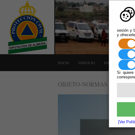
sesión y b
y ofrecerl
INICIO
SERVICIO
EMERGENCIAS
Si quiere
correspond
OBJETO-NORMAS
[Ver Polí