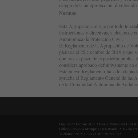
campo de la autoprotección, divulgando 
Normas
Esta Agrupación se rige por todo lo est
instrucciones y directivas, a efectos de
Autonómica de Protección Civil.
El Reglamento de la Agrupación de Volun
plenaria el 25 e octubre de 2019 y que 
que tras su plazo de exposición pública 
considera aprobado definitivamente en e
Este nuevo Reglamento ha sido adaptado 
aprueba el Reglamento General de las A
de la Comunidad Autónoma de Andaluc
Diputación Provincial de Almería. Protección Civil (
Edficio Servicios Múltiples Ctra/ Ronda, 216 - 04009
Teléfono: 950.211.373 - Fax: 950.211.372