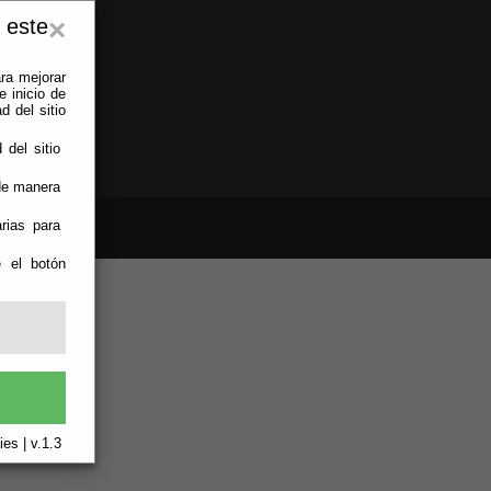
 este
×
ra mejorar
 inicio de
d del sitio
 del sitio
 de manera
rias para
e el botón
es | v.1.3